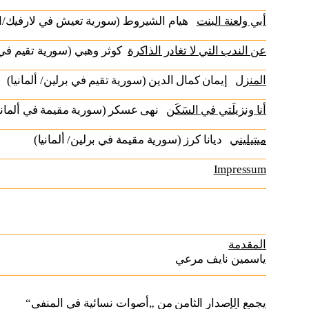
أبي ولعنة البنت
هيام الشيروط (سورية تعيش في لارفيك/ا)
عن الندب التي لا تغادر الذاكرة
كوثر وهبي (سورية تقيم في)
المنزل
إيمان كمال الدين (سورية تقيم في برلين/ ألمانيا)
أنا ونزيلَتي في السَكَن
نهى عسكر (سورية مقيمة في ألماني)
ميتيليني
ديانا كرز (سورية مقيمة في برلين/ ألمانيا)
Impressum
المقدمة
ياسمين نايف مرعي
يجمع الإصدار الثامن من „أصوات نسائية في المنفى“