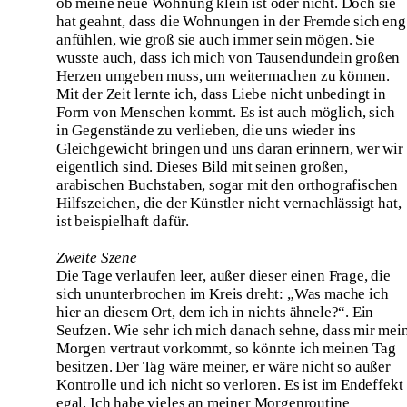
ob meine neue Wohnung klein ist oder nicht. Doch sie
hat geahnt, dass die Wohnungen in der Fremde sich eng
anfühlen, wie groß sie auch immer sein mögen. Sie
wusste auch, dass ich mich von Tausendundein großen
Herzen umgeben muss, um weitermachen zu können.
Mit der Zeit lernte ich, dass Liebe nicht unbedingt in
Form von Menschen kommt. Es ist auch möglich, sich
in Gegenstände zu verlieben, die uns wieder ins
Gleichgewicht bringen und uns daran erinnern, wer wir
eigentlich sind. Dieses Bild mit seinen großen,
arabischen Buchstaben, sogar mit den orthografischen
Hilfszeichen, die der Künstler nicht vernachlässigt hat,
ist beispielhaft dafür.
Zweite Szene
Die Tage verlaufen leer, außer dieser einen Frage, die
sich ununterbrochen im Kreis dreht: „Was mache ich
hier an diesem Ort, dem ich in nichts ähnele?“. Ein
Seufzen. Wie sehr ich mich danach sehne, dass mir mei
Morgen vertraut vorkommt, so könnte ich meinen Tag
besitzen. Der Tag wäre meiner, er wäre nicht so außer
Kontrolle und ich nicht so verloren. Es ist im Endeffekt
egal. Ich habe vieles an meiner Morgenroutine