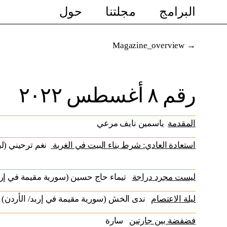
البرامج
مجلتنا
حول
Magazine_overview
رقم ٨ أغسطس ٢٠٢٢
المقدمة
ياسمين نايف مرعي
استعادة العادي: شرط بناء البيت في الغربة
نغم ترحيني (ل)
ليست مجرد دراجة
تيماء حاج حسين (سورية مقيمة في إرب)
ليلة الاعتصام
ندى الخش (سورية مقيمة في إربد/ الأردن)
فضفضة بين جارتين
سارة