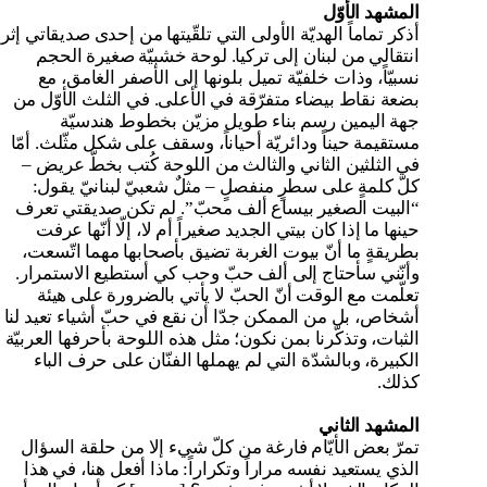
المشهد الأوّل
أذكر تماماً الهديّة الأولى التي تلقّيتها من إحدى صديقاتي إثر
انتقالي من لبنان إلى تركيا. لوحة خشبيّة صغيرة الحجم
نسبيّاً، وذات خلفيّة تميل بلونها إلى الأصفر الغامق، مع
بضعة نقاط بيضاء متفرّقة في الأعلى. في الثلث الأوّل من
جهة اليمين رسم بناء طويل مزيّن بخطوط هندسيّة
مستقيمة حيناً ودائريّة أحياناً، وسقف على شكل مثّلث. أمّا
في الثلثين الثاني والثالث من اللوحة كُتب بخطّ عريض –
كلّ كلمةٍ على سطرٍ منفصلٍ – مثلٌ شعبيّ لبنانيّ يقول:
“البيت الصغير بيساع ألف محبّ”. لم تكن صديقتي تعرف
حينها ما إذا كان بيتي الجديد صغيراً أم لا، إلّا أنّها عرفت
بطريقةٍ ما أنّ بيوت الغربة تضيق بأصحابها مهما اتّسعت،
وأنّني سأحتاج إلى ألف حبّ وحب كي أستطيع الاستمرار.
تعلّمت مع الوقت أنّ الحبّ لا يأتي بالضرورة على هيئة
أشخاص، بل من الممكن جدّا أن نقع في حبّ أشياء تعيد لنا
الثبات، وتذكّرنا بمن نكون؛ مثل هذه اللوحة بأحرفها العربيّة
الكبيرة، وبالشدّة التي لم يهملها الفنّان على حرف الباء
كذلك.
المشهد الثاني
تمرّ بعض الأيّام فارغة من كلّ شيء إلا من حلقة السؤال
الذي يستعيد نفسه مراراً وتكراراً: ماذا أفعل هنا، في هذا