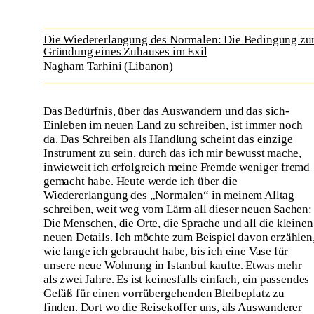
Die Wiedererlangung des Normalen: Die Bedingung zu
Gründung eines Zuhauses im Exil
Nagham Tarhini (Libanon)
Das Bedürfnis, über das Auswandern und das sich-
Einleben im neuen Land zu schreiben, ist immer noch
da. Das Schreiben als Handlung scheint das einzige
Instrument zu sein, durch das ich mir bewusst mache,
inwieweit ich erfolgreich meine Fremde weniger fremd
gemacht habe. Heute werde ich über die
Wiedererlangung des „Normalen“ in meinem Alltag
schreiben, weit weg vom Lärm all dieser neuen Sachen:
Die Menschen, die Orte, die Sprache und all die kleinen
neuen Details. Ich möchte zum Beispiel davon erzählen
wie lange ich gebraucht habe, bis ich eine Vase für
unsere neue Wohnung in Istanbul kaufte. Etwas mehr
als zwei Jahre. Es ist keinesfalls einfach, ein passendes
Gefäß für einen vorrübergehenden Bleibeplatz zu
finden. Dort wo die Reisekoffer uns, als Auswanderer