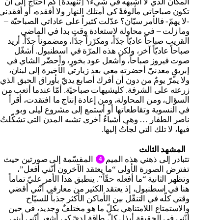
المكان الذي لا أشبهه في شيء؟ [تنهيدة] كم أحتاج إلى أن
تكون صباحاتي مألوفةً كي أمتلك النهار ولا أفقده، أو أفقدني
-لا يهمّ- فالأمر سيّان؟ عدّلت كثيراً على عاداتي الصباحيّة –
وما زلت – في محاولة لاستعادة وقتٍ بدا في الماضي
القريب صباحاً عاديّاً جدّاً، ومكرّراً جدّا، ومضموناً جدّاً. أريد
صباحاً عاديّاً آخر، ولكن هذه المرّة في اسطنبول. أشغّل
صوت فيروز صباحاً، وأشعل عود بخورٍ، وأحضّر الشاي في
إبريقٍ معدنيّ أحضرته معي بعد زيارتي الأخيرة إلى لبنان،
ولا يمرّ يومٌ من دون أن أفرك أصابع يديّ بأوراق الحبق الذي
زرعته على الشرفة. كليشيهات صباحيّة. أمّا عندما أتعب من
السؤال، ومن المحاولة، ومن إعادة إنتاج ما افتقدت، أقرأ
في النسوية وتقاطعاتها أو أستمع إلى مشروع ليلى وبو
ناصر الطفار … وهي أشياءٌ أخرى تشبه المدن التي تشكّلتُ
فيها، لا تلك التي لجأتُ إليها.
المشهد الثالث
تتبادر إلى ذهني هذه الميم
المقسّمة إلى صورتين حيث
4
تفترض الصورة الأولى “ما يعتقد الآخرون أنّني أفعل”،
وتظهر الثانية “ما أفعله حقّاً”. ينطبق هذا الأمر عليّ تماماً
هنا في اسطنبول، إذ يعتقد الكثير من معارفي أنّني أقضي
وقتي كلّه في التنقّل بين الأماكن الأكثر جذباً للسيّاح
والاستمتاع اللامتناهي بكلّ ما هو مختلفٌ وجديد، في حين
أنّني في الحقيقة أبذل كلّ طاقةٍ لديّ كي أشعر أنّني أبني