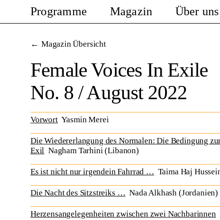
Programme
Magazin
Über uns
Magazin Übersicht
Female Voices In Exile
No. 8 / August 2022
Vorwort
Yasmin Merei
Die Wiedererlangung des Normalen: Die Bedingung zu
Exil
Nagham Tarhini (Libanon)
Es ist nicht nur irgendein Fahrrad …
Taima Haj Hussein
Die Nacht des Sitzstreiks …
Nada Alkhash (Jordanien)
Herzensangelegenheiten zwischen zwei Nachbarinnen