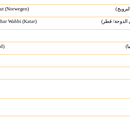
ut (Norwegen)
لنرويج
ar Wahbi (Katar)
 الدوحة/ قطر
nd)
ا