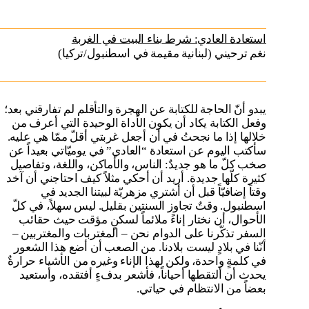
استعادة العادي: شرط بناء البيت في الغربة
نغم ترحيني (لبنانية مقيمة في اسطنبول/تركيا)
يبدو أنّ الحاجة للكتابة عن الهجرة والتأقلم لم تفارقني بعد؛
وفعل الكتابة يكاد أن يكون الأداة الوحيدة التي أعرف من
خلالها إذا ما نجحتُ في أن أجعل غربتي أقلّ ممّا هي عليه.
سأكتب اليوم عن استعادة “العادي” في يوميّاتي بعيداً عن
صخب كلّ ما هو جديدٌ: الناس، والأماكن، واللغة، وتفاصيل
كثيرة كلّها جديدة. أريد أن أحكي مثلاً كيف احتاجني أن آخد
وقتاً إضافيّاً قبل أن أشتري مزهريّة لبيتنا الجديد في
اسطنبول. وقتٌ تجاوز السنتين بقليل. ليس سهلاً، في كلّ
الأحوال، أن نختار إناءً ملائماً لسكنٍ مؤقت حيث حقائب
السفر تذكّرنا على الدوام نحن – المغتربات والمغتربين –
أنّنا في بلادٍ ليست بلادنا. من الصعب أن أضع هذا الشعور
في كلمةٍ واحدة، ولكن لهذا الإناء وغيره من الأشياء حرارةٌ
يحدث أن ألتقطها أحياناً، فأشعر بدفءٍ أفتقده، وأستعيد
بعضاً من الانتظام في حياتي.